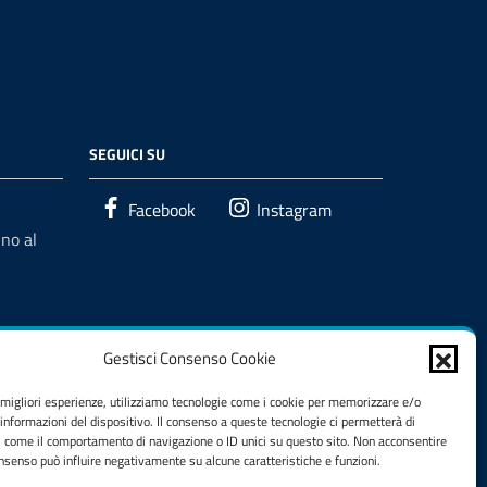
SEGUICI SU
Facebook
Instagram
no al
Gestisci Consenso Cookie
e migliori esperienze, utilizziamo tecnologie come i cookie per memorizzare e/o
 informazioni del dispositivo. Il consenso a queste tecnologie ci permetterà di
i come il comportamento di navigazione o ID unici su questo sito. Non acconsentire
consenso può influire negativamente su alcune caratteristiche e funzioni.