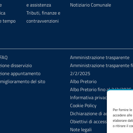
e
e assistenza
Notiziario Comunale
ica
Tributi, finanze e
 e tempo
contravvenzioni
 FAQ
Amministrazione trasparente
ione disservizio
Amministrazione trasparente fi
zione appuntamento
2/2/2025
 miglioramento del sito
Albo Pretorio
Albo Pretorio fino al 2/2/2025
Informativa privacy
Cookie Policy
Per fornire l
Dichiarazione di accessibilità
accedere alle
elaborare dat
Obiettivi di accessibilità
o ritirare il 
Note legali