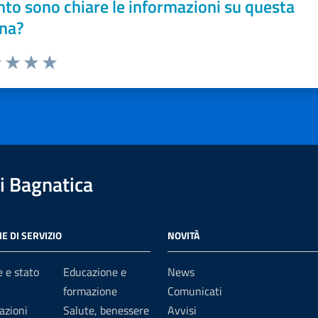
to sono chiare le informazioni su questa
na?
1 stelle su 5
uta 2 stelle su 5
Valuta 3 stelle su 5
Valuta 4 stelle su 5
Valuta 5 stelle su 5
 Bagnatica
E DI SERVIZIO
NOVITÀ
 e stato
Educazione e
News
formazione
Comunicati
azioni
Salute, benessere
Avvisi