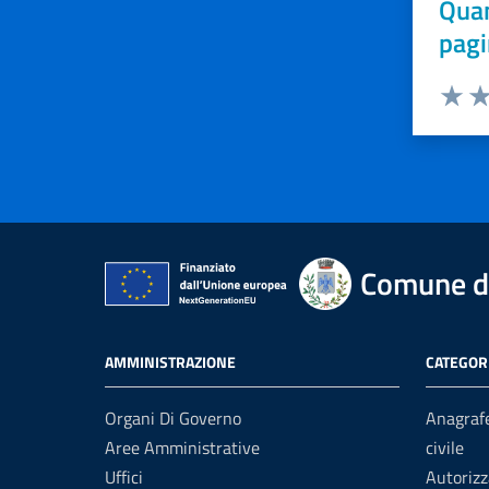
Quan
pagi
Valuta 
Val
Comune di
AMMINISTRAZIONE
CATEGORI
Organi Di Governo
Anagrafe
Aree Amministrative
civile
Uffici
Autorizz