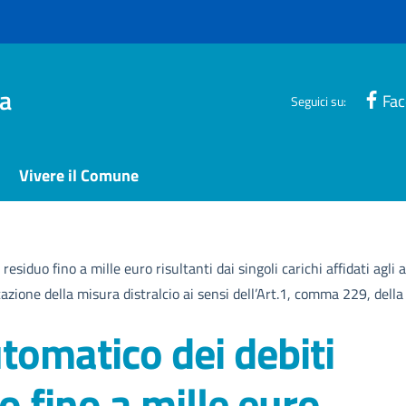
a
Fa
Seguici su:
Vivere il Comune
siduo fino a mille euro risultanti dai singoli carichi affidati agli
cazione della misura distralcio ai sensi dell’Art.1, comma 229, dell
omatico dei debiti
o fino a mille euro