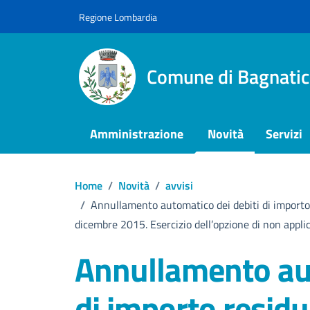
Vai ai contenuti
Vai al footer
Regione Lombardia
Comune di Bagnatic
Amministrazione
Novità
Servizi
Home
/
Novità
/
avvisi
/
Annullamento automatico dei debiti di importo re
dicembre 2015. Esercizio dell’opzione di non appli
Annullamento aut
di importo residu