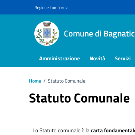
Vai ai contenuti
Vai al footer
Regione Lombardia
Comune di Bagnatic
Amministrazione
Novità
Servizi
Home
/
Statuto Comunale
Statuto Comunale
Lo Statuto comunale è la
carta fondamental