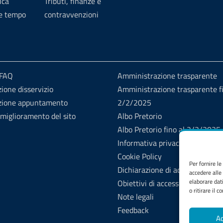
ica
Tributi, finanze e
 e tempo
contravvenzioni
 FAQ
Amministrazione trasparente
ione disservizio
Amministrazione trasparente fi
zione appuntamento
2/2/2025
 miglioramento del sito
Albo Pretorio
Albo Pretorio fino al 2/2/2025
Informativa privacy
Cookie Policy
Per fornire l
Dichiarazione di accessibilità
accedere alle
elaborare dat
Obiettivi di accessibilità
o ritirare il 
Note legali
Feedback
Ac