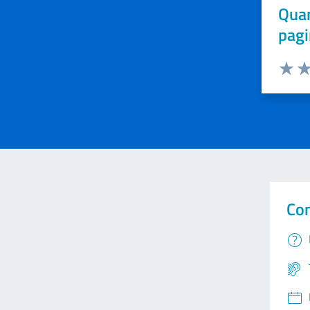
Quan
pagi
Valuta 
Val
Con