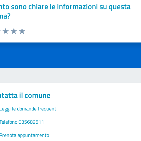
to sono chiare le informazioni su questa
na?
1 stelle su 5
uta 2 stelle su 5
Valuta 3 stelle su 5
Valuta 4 stelle su 5
Valuta 5 stelle su 5
tatta il comune
Leggi le domande frequenti
Telefono 035689511
Prenota appuntamento