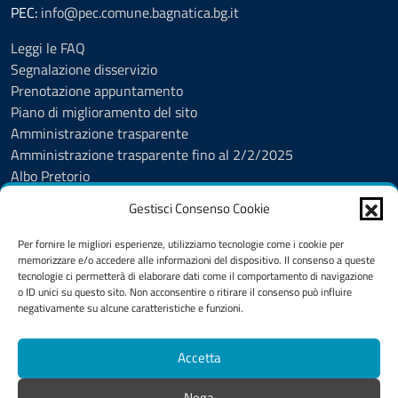
PEC:
info@pec.comune.bagnatica.bg.it
Leggi le FAQ
Segnalazione disservizio
Prenotazione appuntamento
Piano di miglioramento del sito
Amministrazione trasparente
Amministrazione trasparente fino al 2/2/2025
Albo Pretorio
Albo Pretorio fino al 2/2/2025
Gestisci Consenso Cookie
Informativa privacy
Cookie Policy
Per fornire le migliori esperienze, utilizziamo tecnologie come i cookie per
Dichiarazione di accessibilità
memorizzare e/o accedere alle informazioni del dispositivo. Il consenso a queste
tecnologie ci permetterà di elaborare dati come il comportamento di navigazione
Obiettivi di accessibilità
o ID unici su questo sito. Non acconsentire o ritirare il consenso può influire
Note legali
negativamente su alcune caratteristiche e funzioni.
Feedback
Accetta
SEGUICI SU
Nega