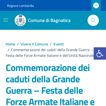
Vai ai contenuti
Vai al footer
Regione Lombardia
Comune di Bagnatica
Home
/
Vivere il Comune
/
Eventi
Apri la b
/
Commemorazione dei caduti della Grande Guerra –
Festa delle Forze Armate Italiane e dell’Unità Nazionale
Commemorazione dei
caduti della Grande
Guerra – Festa delle
Forze Armate Italiane e