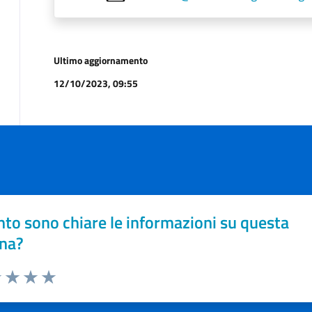
Ultimo aggiornamento
12/10/2023, 09:55
to sono chiare le informazioni su questa
na?
1 stelle su 5
uta 2 stelle su 5
Valuta 3 stelle su 5
Valuta 4 stelle su 5
Valuta 5 stelle su 5