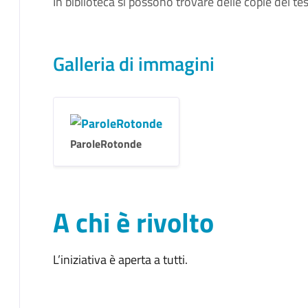
In biblioteca si possono trovare delle copie del te
Galleria di immagini
ParoleRotonde
A chi è rivolto
L’iniziativa è aperta a tutti.