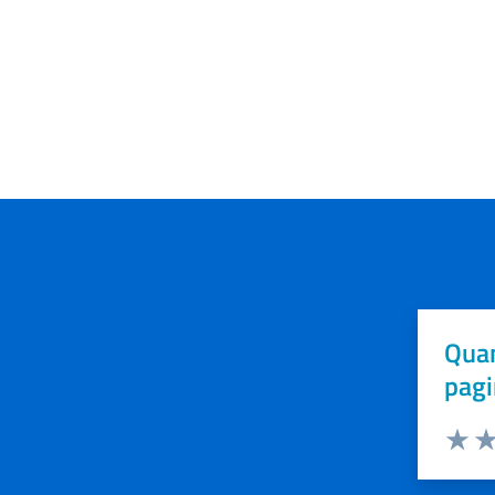
Quan
pagi
Valuta 
Val