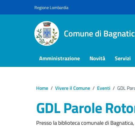
Vai ai contenuti
Vai al footer
Regione Lombardia
Comune di Bagnatic
Amministrazione
Novità
Servizi
Home
/
Vivere il Comune
/
Eventi
/
GDL Par
GDL Parole Rot
Presso la biblioteca comunale di Bagnatica, 