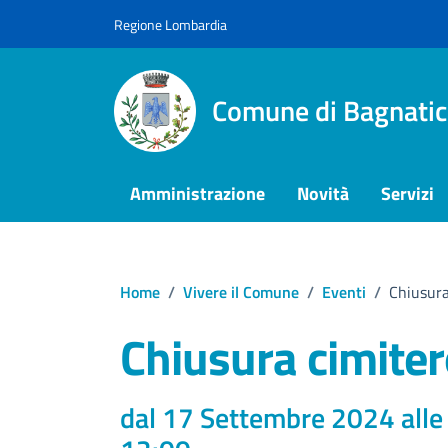
Vai ai contenuti
Vai al footer
Regione Lombardia
Comune di Bagnatic
Amministrazione
Novità
Servizi
Home
/
Vivere il Comune
/
Eventi
/
Chiusura
Chiusura cimiter
dal 17 Settembre 2024 alle