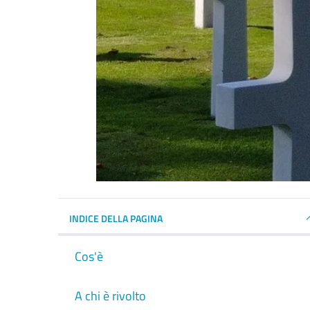
INDICE DELLA PAGINA
Cos'è
A chi è rivolto